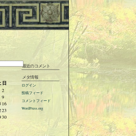
最近のコメント
メタ情報
土
日
ログイン
2
投稿フィード
9
コメントフィード
5
16
WordPress.org
2
23
9
30