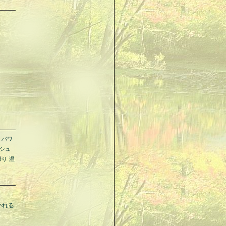
パワ
シュ
帰り
温
いれる