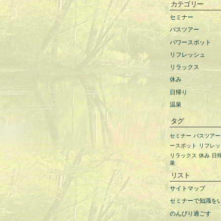
カテゴリー
セミナー
バスツアー
パワースポット
リフレッシュ
リラックス
休み
日帰り
温泉
タグ
セミナー
バスツアー
ースポット
リフレッ
リラックス
休み
日
泉
リスト
サイトマップ
セミナーで知識を
のんびり過ごす