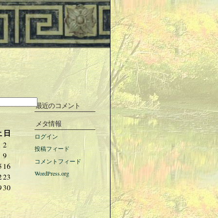
最近のコメント
メタ情報
土
日
ログイン
2
投稿フィード
9
コメントフィード
5
16
WordPress.org
2
23
9
30