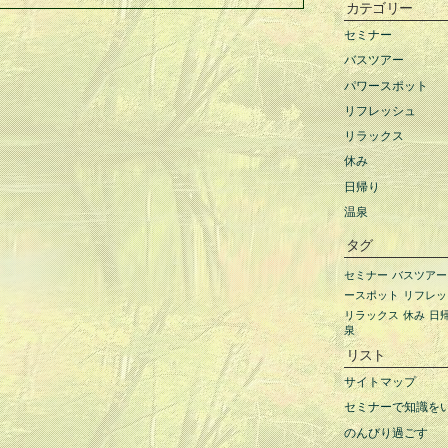
カテゴリー
セミナー
バスツアー
パワースポット
リフレッシュ
リラックス
休み
日帰り
温泉
タグ
セミナー
バスツアー
ースポット
リフレッ
リラックス
休み
日
泉
リスト
サイトマップ
セミナーで知識を
のんびり過ごす