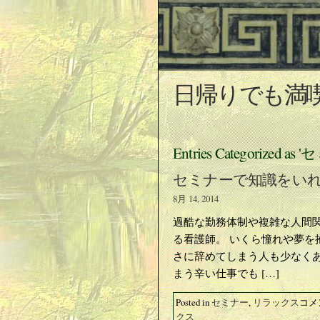
日帰りでも満
Entries Categorized as
セミナーで知識をい
8月 14, 2014
過酷な勤務体制や複雑な人間
る看護師。 いくら憧れや夢を
さに辞めてしまう人も少なく
まう辛い仕事でも […]
セ
Posted in
セミナー
,
リラックス
コメ
ミ
クス