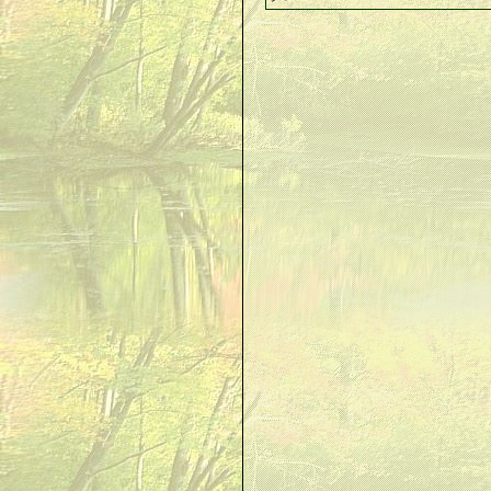
ナ
ー
で
知
識
を
い
れ
る
は