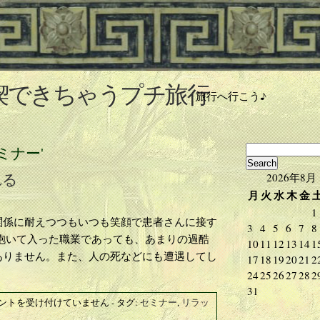
喫できちゃうプチ旅行
旅行へ行こう♪
 'セミナー'
れる
2026年8月
月
火
水
木
金
1
関係に耐えつつもいつも笑顔で患者さんに接す
3
4
5
6
7
8
抱いて入った職業であっても、あまりの過酷
10
11
12
13
14
1
ありません。また、人の死などにも遭遇してし
17
18
19
20
21
2
24
25
26
27
28
2
31
ントを受け付けていません
- タグ:
セミナー
,
リラッ