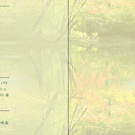
パワ
シュ
帰り
温
いれる